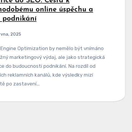
stice do SEO: Cesta k
hodobému online úspěchu a
u podnikání
rvna, 2025
žný marketingový výdaj, ale jako strategická
ce do budoucnosti podnikání. Na rozdíl od
ích reklamních kanálů, kde výsledky mizí
tě po zastavení…