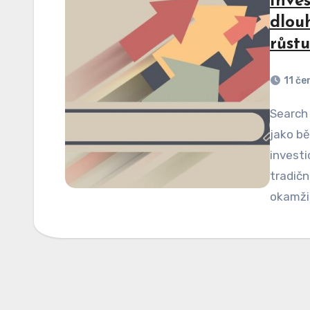
Inve
dlou
růst
11 če
Search Engine Optimization by nemělo být vnímáno
jako bě
investi
tradičn
okamži