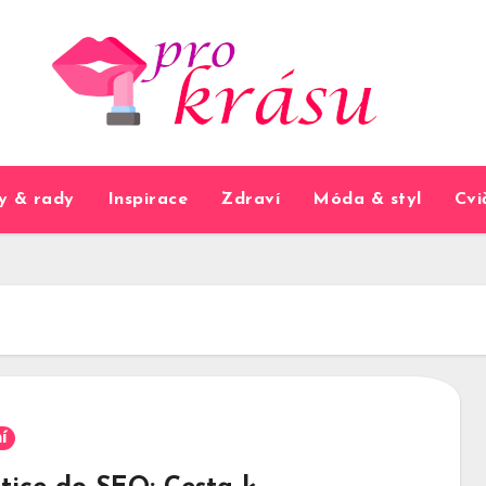
y & rady
Inspirace
Zdraví
Móda & styl
Cvi
í