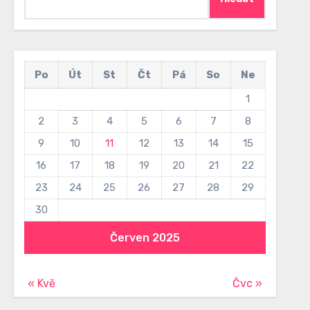
Po
Út
St
Čt
Pá
So
Ne
1
2
3
4
5
6
7
8
9
10
11
12
13
14
15
16
17
18
19
20
21
22
23
24
25
26
27
28
29
30
Červen 2025
« Kvě
Čvc »